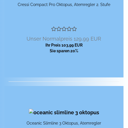
Cres­si Com­pact Pro Ok­to­pus, Atem­reg­ler 2. Stufe
Unser Normalpreis 129,99 EUR
Ihr Preis 103,99 EUR
Sie sparen 20%
Ocea­nic Slim­li­ne 3 Ok­to­pus, Atem­reg­ler