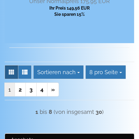
Unser Normalpreis 175,95 EUR
Ihr Preis 149,56 EUR
Sie sparen 15%
Sortieren nach
pro Seite
Sortieren nach
8 pro Seite
1
2
3
4
»
1
bis
8
(von insgesamt
30
)