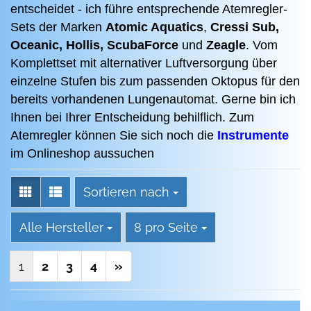
entscheidet - ich führe entsprechende Atemregler-
Sets der Marken
Atomic Aquatics
,
Cressi Sub,
Oceanic, Hollis,
ScubaForce
und
Zeagle
. Vom
Komplettset mit alternativer Luftversorgung über
einzelne Stufen bis zum passenden Oktopus für den
bereits vorhandenen Lungenautomat. Gerne bin ich
Ihnen bei Ihrer Entscheidung behilflich. Zum
Atemregler können Sie sich noch die
Instrumente
im Onlineshop aussuchen
Sortieren nach
Sortieren nach
pro Seite
Alle Hersteller
8 pro Seite
1
2
3
4
»