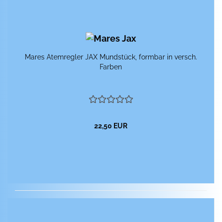
Mares Atem­reg­ler JAX Mund­stück, form­bar in versch.
Far­ben
22,50 EUR