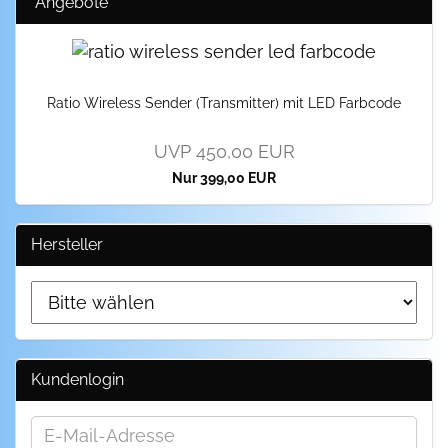
Angebote
Ratio Wire­less Sen­der (Trans­mit­ter) mit LED Farb­code
UVP 450,00 EUR
Nur 399,00 EUR
Hersteller
Kundenlogin
E-