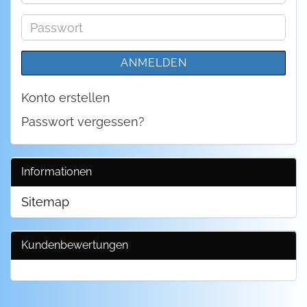
Mail-
Adresse
Passwort
ANMELDEN
Konto erstellen
Passwort vergessen?
Informationen
Sitemap
Kundenbewertungen