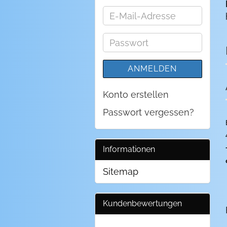
E-
Mail-
Adresse
Passwort
ANMELDEN
Konto erstellen
Passwort vergessen?
Informationen
Sitemap
Kundenbewertungen