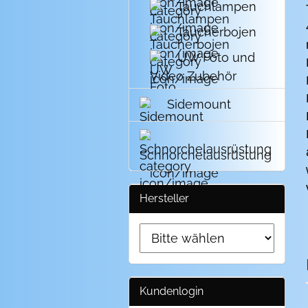
Tauchlampen
Taucherbojen
UW Foto und
Video Zubehör
Sidemount
Schnorchelausrüstung
Hersteller
Kundenlogin