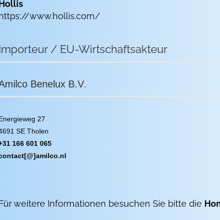
Hollis
https://www.hollis.com/
Importeur / EU-Wirtschaftsakteur
.
Amilco Benelux B.V
Energieweg 27
4691 SE Tholen
+31 166 601 065
contact[@]amilco.nl
Für weitere Informationen besuchen Sie bitte die
Ho