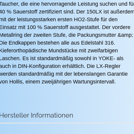
Taucher, die eine hervorragende Leistung suchen und fü
40 % Sauerstoff zertifiziert sind. Der 150LX ist außerde
mit der leistungsstarken ersten HO2-Stufe für den
Einsatz mit 100 % Sauerstoff ausgestattet. Der vordere
Metallring der zweiten Stufe, die Packungsmutter &amp;
Die Endkappen bestehen alle aus Edelstahl 316.
Kieferorthopädische Mundstücke mit zweifarbigen
Laschen. Es ist standardmäßig sowohl in YOKE- als
auch in DIN-Konfiguration erhältlich. Die LX-Regler
werden standardmäßig mit der lebenslangen Garantie
von Hollis, einem zweijährigen Wartungsintervall.
Hersteller Informationen