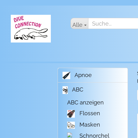
Alle
Apnoe
ABC
ABC anzeigen
Flossen
Masken
Schnorchel