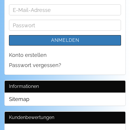
E-
Mail-
Adresse
Passwort
ANMELDEN
Konto erstellen
Passwort vergessen?
Informationen
Sitemap
Kundenbewertungen