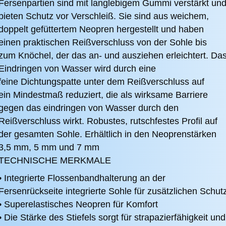
Fersenpartien sind mit langlebigem Gummi verstärkt un
bieten Schutz vor Verschleiß. Sie sind aus weichem,
doppelt gefüttertem Neopren hergestellt und haben
einen praktischen Reißverschluss von der Sohle bis
zum Knöchel, der das an- und ausziehen erleichtert. Da
Eindringen von Wasser wird durch eine
feine Dichtungspatte unter dem Reißverschluss auf
ein Mindestmaß reduziert, die als wirksame Barriere
gegen das eindringen von Wasser durch den
Reißverschluss wirkt. Robustes, rutschfestes Profil auf
der gesamten Sohle. Erhältlich in den Neoprenstärken
3,5 mm, 5 mm und 7 mm
TECHNISCHE MERKMALE
• Integrierte Flossenbandhalterung an der
Fersenrückseite integrierte Sohle für zusätzlichen Schut
• Superelastisches Neopren für Komfort
• Die Stärke des Stiefels sorgt für strapazierfähigkeit und