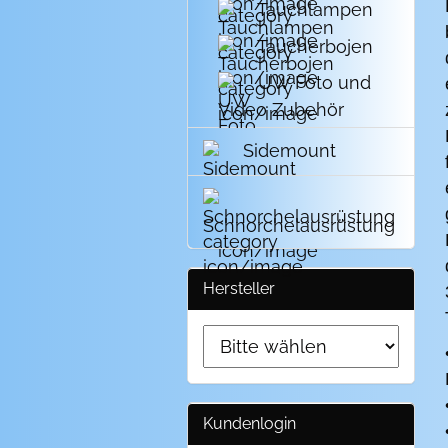
Tauchlampen
Taucherbojen
UW Foto und
Video Zubehör
Sidemount
Schnorchelausrüstung
Hersteller
Kundenlogin