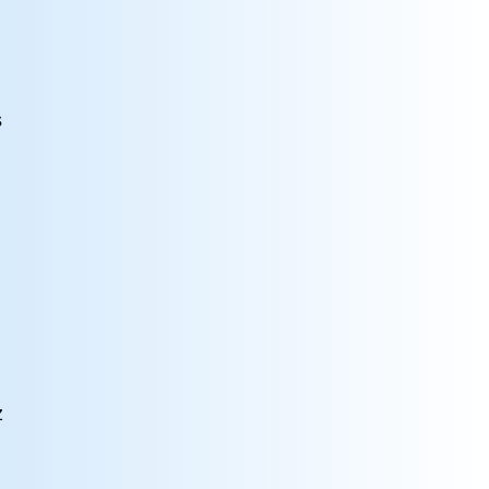
d
s
z