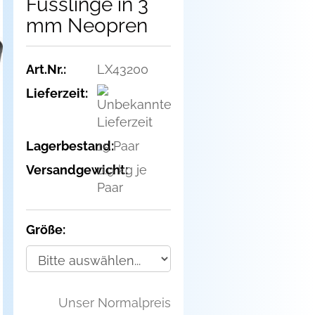
Füsslinge in 3
mm Neopren
Art.Nr.:
LX43200
Lieferzeit:
Lagerbestand:
15
Paar
Versandgewicht:
0.9
kg je
Paar
Größe:
Unser Normalpreis