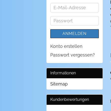
E-
Mail-
Adresse
Passwort
ANMELDEN
Konto erstellen
Passwort vergessen?
Informationen
Sitemap
Kundenbewertungen