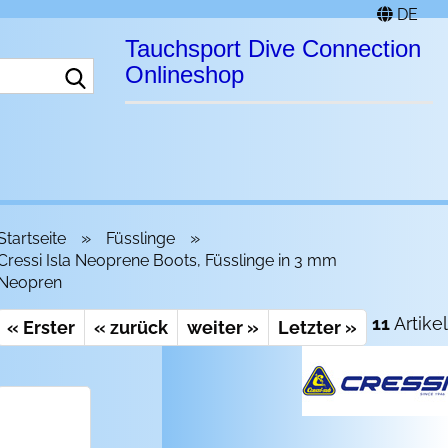
DE
Tauchsport Dive Connection
Suche...
Onlineshop
»
»
Startseite
Füsslinge
Cressi Isla Neoprene Boots, Füsslinge in 3 mm
Neopren
11
Artikel
« Erster
« zurück
weiter »
Letzter »