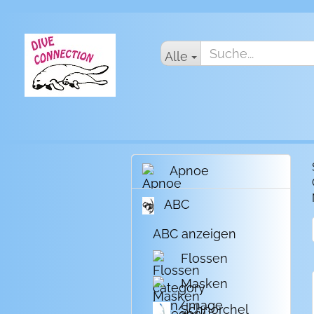
Alle
Apnoe
ABC
ABC anzeigen
Flossen
Masken
Schnorchel