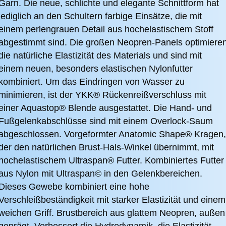
Garn. Die neue, schlichte und elegante Schnittform hat
lediglich an den Schultern farbige Einsätze, die mit
einem perlengrauen Detail aus hochelastischem Stoff
abgestimmt sind. Die großen Neopren-Panels optimiere
die natürliche Elastizität des Materials und sind mit
einem neuen, besonders elastischen Nylonfutter
kombiniert. Um das Eindringen von Wasser zu
minimieren, ist der YKK® Rückenreißverschluss mit
einer Aquastop® Blende ausgestattet. Die Hand- und
Fußgelenkabschlüsse sind mit einem Overlock-Saum
abgeschlossen. Vorgeformter Anatomic Shape® Kragen,
der den natürlichen Brust-Hals-Winkel übernimmt, mit
hochelastischem Ultraspan® Futter. Kombiniertes Futter
aus Nylon mit Ultraspan© in den Gelenkbereichen.
Dieses Gewebe kombiniert eine hohe
Verschleißbeständigkeit mit starker Elastizität und einem
weichen Griff. Brustbereich aus glattem Neopren, außen