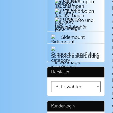
Tauchlampen
Taucherbojen
UW Foto und
Video Zubehör
Sidemount
Schnorchelausrüstung
Hersteller
Kundenlogin