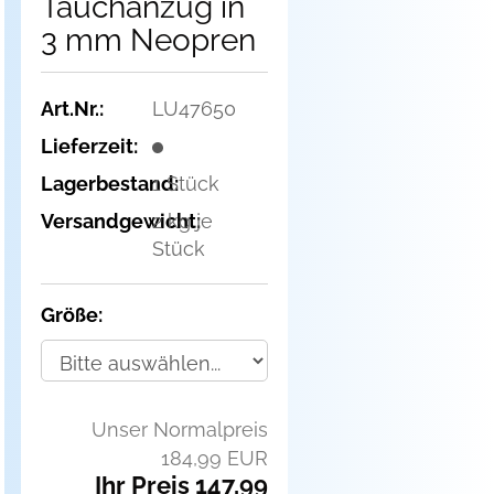
Tauchanzug in
3 mm Neopren
Art.Nr.:
LU47650
Lieferzeit:
Lagerbestand:
1
Stück
Versandgewicht:
2
kg je
Stück
Größe:
Unser Normalpreis
184,99 EUR
Ihr Preis 147,99