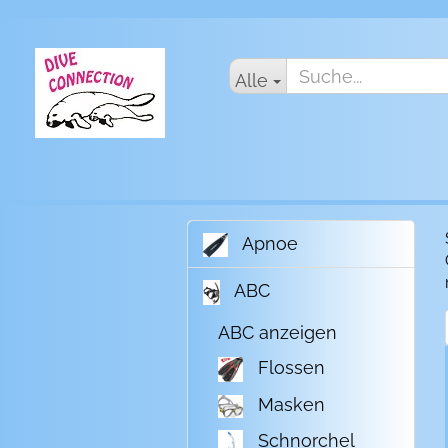
Alle
Apnoe
ABC
ABC anzeigen
Flossen
Masken
Schnorchel