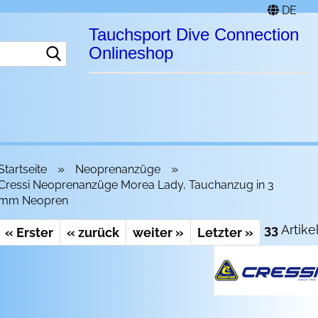
DE
Tauchsport Dive Connection
Suche...
Onlineshop
»
»
Startseite
Neoprenanzüge
Cressi Neoprenanzüge Morea Lady, Tauchanzug in 3
mm Neopren
33
Artike
« Erster
« zurück
weiter »
Letzter »