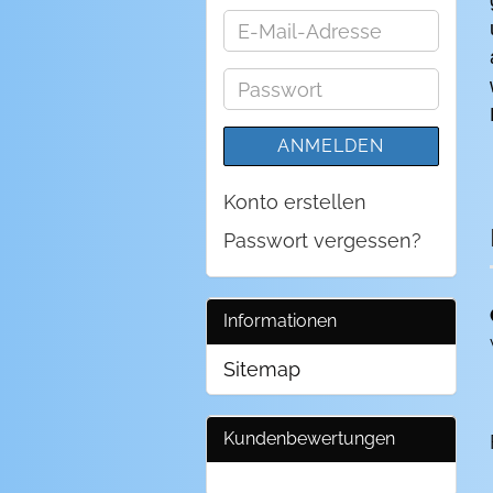
E-
Mail-
Adresse
Passwort
ANMELDEN
Konto erstellen
Passwort vergessen?
Informationen
Sitemap
Kundenbewertungen