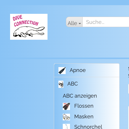
Alle
Apnoe
ABC
ABC anzeigen
Flossen
Masken
Schnorchel