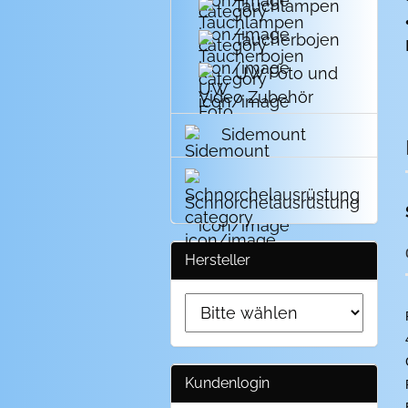
Tauchlampen
Taucherbojen
UW Foto und
Video Zubehör
Sidemount
Schnorchelausrüstung
Hersteller
Kundenlogin