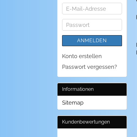
E-
Mail-
Adresse
Passwort
ANMELDEN
Konto erstellen
Passwort vergessen?
Informationen
Sitemap
Kundenbewertungen