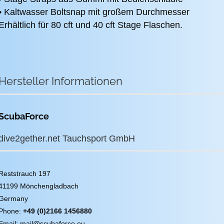
• Kaltwasser Boltsnap mit großem Durchmesser
Erhältlich für 80 cft und 40 cft Stage Flaschen.
Hersteller Informationen
ScubaForce
dive2gether.net Tauchsport GmbH
Reststrauch 197
41199 Mönchengladbach
Germany
Phone:
+49 (0)2166 1456880
Email: mail@scubaforce.eu