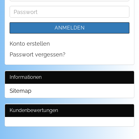
Mail-
Adresse
Passwort
ANMELDEN
Konto erstellen
Passwort vergessen?
Informationen
Sitemap
Kundenbewertungen