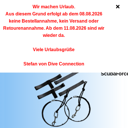
Wir machen Urlaub.
Aus diesem Grund erfolgt ab dem 08.08.2026
keine Bestellannahme, kein Versand oder
« Erster
« zurück
weiter »
Letzter »
Retourenannahme. Ab dem 11.08.2026 sind wir
wieder da.
19
Artikel in dieser Kategorie
Scuba Force Rig­ging Kit Si­de­mount für 80
Viele Urlaubsgrüße
cft Tauch­fla­schen
Stefan von Dive Connection