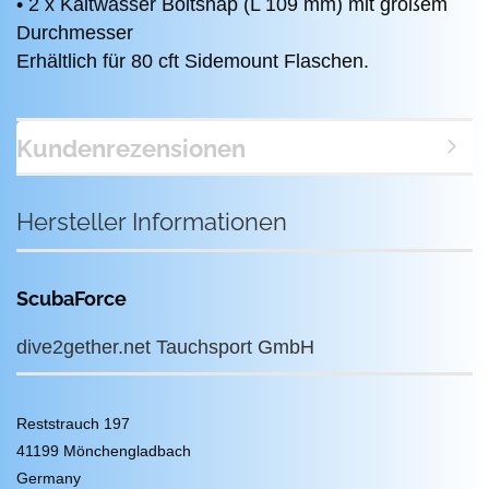
• 2 x Kaltwasser Boltsnap (L 109 mm) mit großem
Durchmesser
Erhältlich für 80 cft Sidemount Flaschen.
Kundenrezensionen
Hersteller Informationen
ScubaForce
dive2gether.net Tauchsport GmbH
Reststrauch 197
41199 Mönchengladbach
Germany