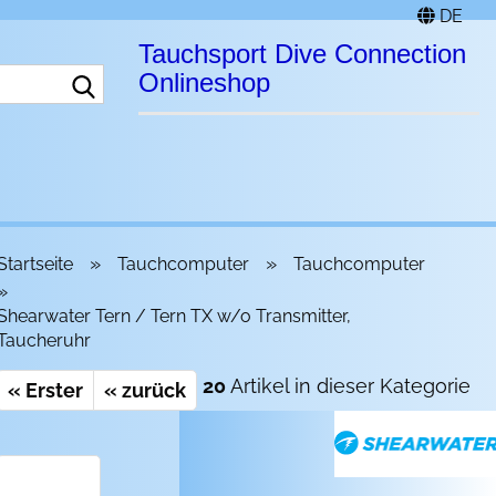
DE
Tauchsport Dive Connection
Suche...
Onlineshop
»
»
Startseite
Tauchcomputer
Tauchcomputer
»
Shearwater Tern / Tern TX w/o Transmitter,
Taucheruhr
20
Artikel in dieser Kategorie
« Erster
« zurück