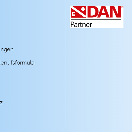
ungen
errufsformular
z