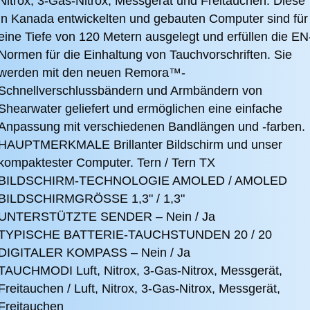
Nitrox, 3-Gas-Nitrox, Messgerät und Freitauchen.
Diese
in Kanada entwickelten und gebauten Computer sind für
eine Tiefe von 120 Metern ausgelegt und erfüllen die EN
Normen für die Einhaltung von Tauchvorschriften.
Sie
werden mit den neuen Remora™-
Schnellverschlussbändern und Armbändern von
Shearwater geliefert und ermöglichen eine einfache
Anpassung mit verschiedenen Bandlängen und -farben.
HAUPTMERKMALE Brillanter Bildschirm und unser
kompaktester Computer. Tern / Tern TX
BILDSCHIRM-TECHNOLOGIE AMOLED / AMOLED
BILDSCHIRMGRÖSSE 1,3" / 1,3"
UNTERSTÜTZTE SENDER – Nein / Ja
TYPISCHE BATTERIE-TAUCHSTUNDEN 20 / 20
DIGITALER KOMPASS – Nein / Ja
TAUCHMODI Luft, Nitrox, 3-Gas-Nitrox, Messgerät,
Freitauchen / Luft, Nitrox, 3-Gas-Nitrox, Messgerät,
Freitauchen