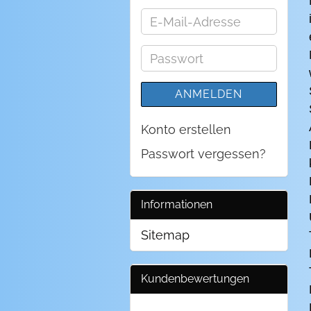
E-
Mail-
Adresse
Passwort
ANMELDEN
Konto erstellen
Passwort vergessen?
Informationen
Sitemap
Kundenbewertungen