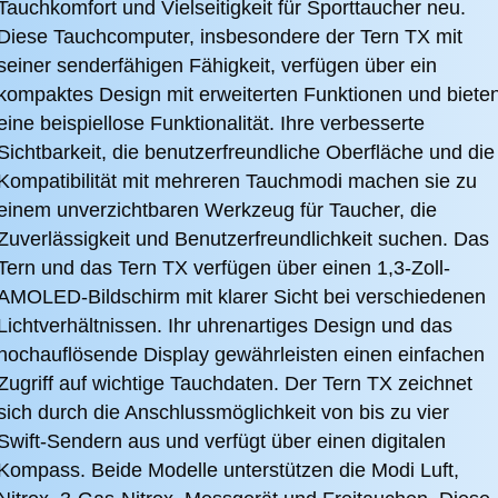
Tauchkomfort und Vielseitigkeit für Sporttaucher neu.
Diese Tauchcomputer, insbesondere der Tern TX mit
seiner senderfähigen Fähigkeit, verfügen über ein
kompaktes Design mit erweiterten Funktionen und biete
eine beispiellose Funktionalität.
Ihre verbesserte
Sichtbarkeit, die benutzerfreundliche Oberfläche und die
Kompatibilität mit mehreren Tauchmodi machen sie zu
einem unverzichtbaren Werkzeug für Taucher, die
Zuverlässigkeit und Benutzerfreundlichkeit suchen.
Das
Tern und das Tern TX verfügen über einen 1,3-Zoll-
AMOLED-Bildschirm mit klarer Sicht bei verschiedenen
Lichtverhältnissen.
Ihr uhrenartiges Design und das
hochauflösende Display gewährleisten einen einfachen
Zugriff auf wichtige Tauchdaten.
Der Tern TX zeichnet
sich durch die Anschlussmöglichkeit von bis zu vier
Swift-Sendern aus und verfügt über einen digitalen
Kompass.
Beide Modelle unterstützen die Modi Luft,