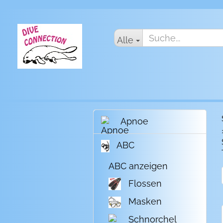
Alle
Apnoe
ABC
ABC anzeigen
Flossen
Masken
Schnorchel