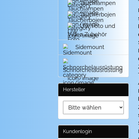
Tauchlampen
Taucherbojen
UW Foto und
Video Zubehör
Sidemount
Schnorchelausrüstung
Hersteller
Kundenlogin