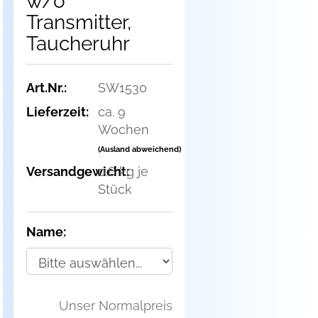
w/o
Transmitter,
Taucheruhr
Art.Nr.:
SW1530
Lieferzeit:
ca. 9
Wochen
(Ausland abweichend)
Versandgewicht:
0.6
kg je
Stück
Name:
Unser Normalpreis