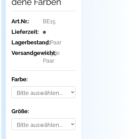
de­ne Far­ben
Art.Nr.:
BE15
Lieferzeit:
Lagerbestand:
15
Paar
Versandgewicht:
2
kg je
Paar
Farbe:
Größe: