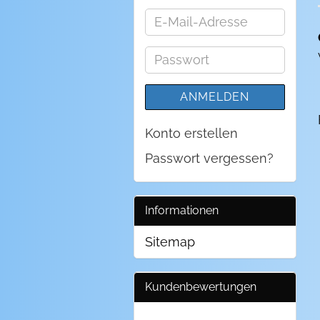
E-
Mail-
Adresse
Passwort
ANMELDEN
Konto erstellen
Passwort vergessen?
Informationen
Sitemap
Kundenbewertungen