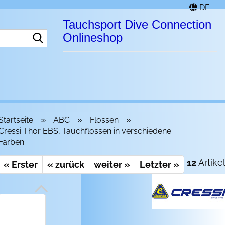
DE
Tauchsport Dive Connection
Suche...
Onlineshop
»
»
»
Startseite
ABC
Flossen
Cressi Thor EBS, Tauchflossen in verschiedene
Farben
12
Artikel
« Erster
« zurück
weiter »
Letzter »