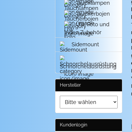
Tauchlampen
Taucherbojen
UW Foto und
Video Zubehör
Sidemount
Schnorchelausrüstung
Hersteller
Kundenlogin