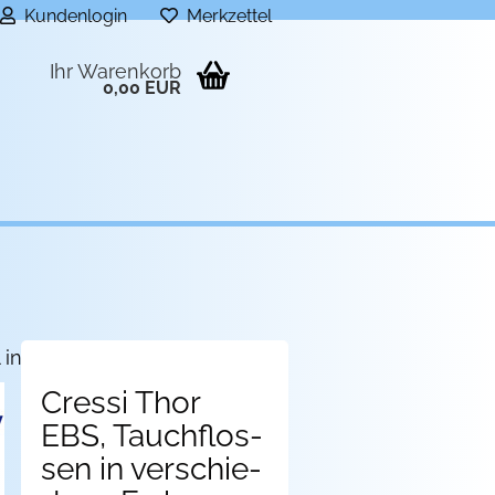
Kundenlogin
Merkzettel
Ihr Warenkorb
0,00 EUR
 in dieser Kategorie
Cres­si Thor
EBS, Tauch­flos­
sen in ver­schie­