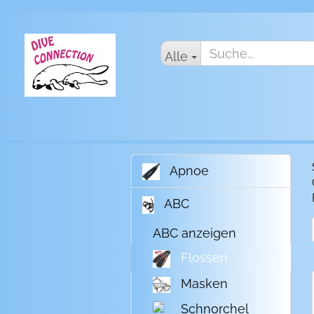
Alle
Apnoe
ABC
ABC anzeigen
Flossen
Masken
Schnorchel