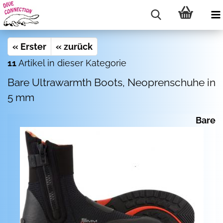
« Erster
« zurück
11
Artikel in dieser Kategorie
Bare Ul­tra­warmth Boots, Neo­pren­schu­he in
5 mm
Bare