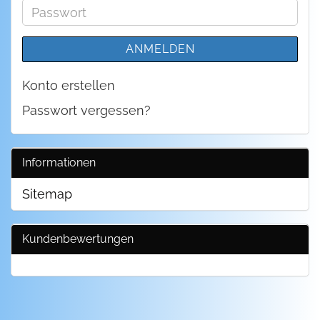
Adresse
Passwort
ANMELDEN
Konto erstellen
Passwort vergessen?
Informationen
Sitemap
Kundenbewertungen